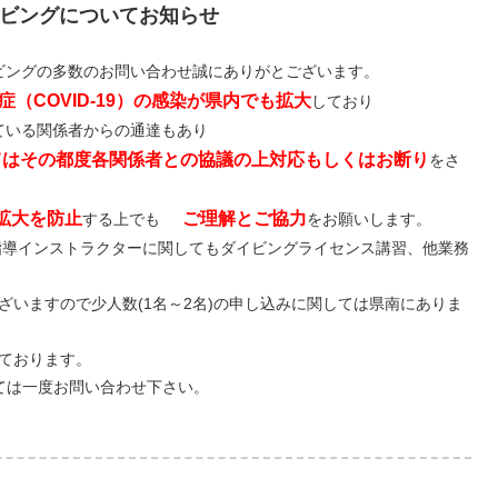
イビングについてお知らせ
ビングの多数のお問い合わせ誠にありがとございます。
（COVID-19）の感染が県内でも拡大
しており
ている関係者からの通達もあり
てはその都度各関係者との協議の上対応もしくはお断り
をさ
拡大を防止
ご理解とご協力
する上でも
をお願いします。
指導インストラクターに関してもダイビングライセンス講習、他業務
ざいますので少人数(1名～2名)の申し込みに関しては県南にありま
ております。
ては一度お問い合わせ下さい。