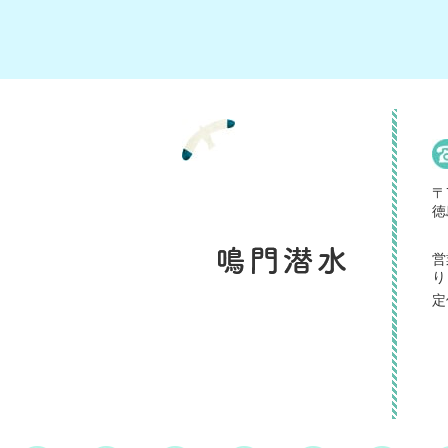
〒
徳
営
り
定