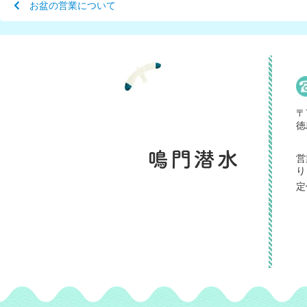
お盆の営業について
〒
徳
営
り
定